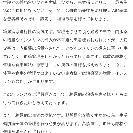
年齢との兼ね合いなども考慮しながら、患者様にとりまして最も生
活のご負担にならない、そして、合併症の発症をより抑え込む基準
を患者様それぞれに設定し、経過観察を行って参ります。
糖尿病は進行性の病気です。管理をさせて頂く経過の中で、内服薬
の増量やインスリンの導入が不可避な患者様もおられますが、大切
な事は、内服薬の増量をされたことやインスリンの導入に至った事
ではなく、血糖管理をしっかりと行って行く事です。体重の厳格な
管理や食事療法の順守は、この病気の進行を抑え込みます。逆に、
体重や食事の管理が出来ていない患者様では治療薬の増量（インス
リンも含む）が早まります。
このバランスをご理解頂きまして、糖尿病の治療を患者様とともに
行って行きたいと考えております。
また、糖尿病は血管の病気です。動脈硬化を強くすすめる為、生活
習慣病全体の管理を行う必要があります。高脂血症、血圧も厳格な
管理が求められております。