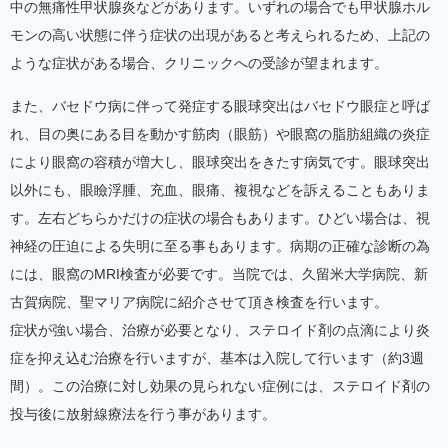
中の無痛性甲状腺炎などがあります。いずれの場合でも甲状腺ホル
モンの高い状態に伴う症状の出現があると考えられるため、上記の
ような症状がある場合、クリニックへの受診が望まれます。
また、バセドウ病に伴って発症する眼球突出はバセドウ眼症と呼ば
れ、目の奥にある目を動かす筋肉（眼筋）や眼窩の脂肪組織の炎症
により眼窩の容積が増大し、眼球突出をきたす病気です。眼球突出
以外にも、眼瞼浮腫、充血、眼痛、複視などを訴えることもありま
す。左右どちらかだけの症状の場合もあります。ひどい場合は、視
神経の圧迫による失明に至る事もあります。病期の正確な診断の為
には、眼窩のMRI検査が必要です。当院では、久留米大学病院、新
古賀病院、聖マリア病院に紹介させて頂き検査を行います。
症状が強い場合、治療が必要となり、ステロイド剤の点滴により炎
症を抑え込む治療を行いますが、基本は入院して行います（約3週
間）。この治療に対し効果の見られない症例には、ステロイド剤の
投与後に放射線療法を行う事があります。