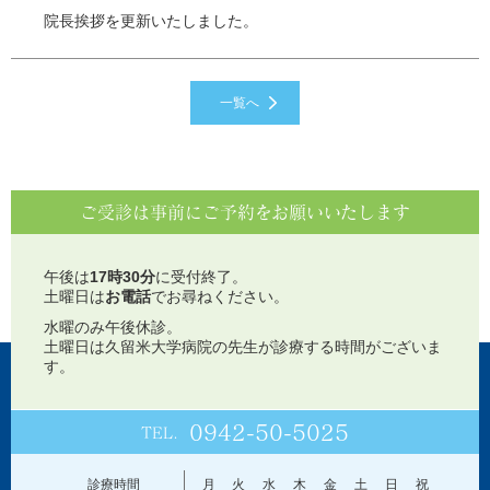
院長挨拶を更新いたしました。
一覧へ
ご受診は事前にご予約をお願いいたします
午後は
17時30分
に受付終了。
土曜日は
お電話
でお尋ねください。
水曜のみ午後休診。
土曜日は久留米大学病院の先生が診療する時間がございま
す。
0942-50-5025
TEL.
診療時間
月
火
水
木
金
土
日
祝